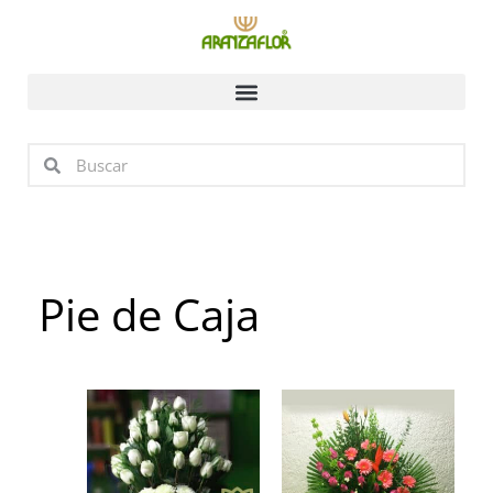
Ir
al
contenido
Buscar
Buscar
Pie de Caja