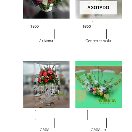
AGOTADO
“Enviarlas
“Enviarlas
$
800
$
350
ahora”
ahora”
Arizona
Centro canada
“Enviarlas
“Enviarlas
ahora”
ahora”
CMM-1
CMM-10