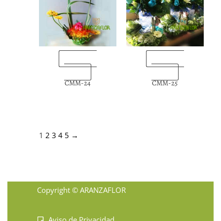
“Enviarlas
“Enviarlas
ahora”
ahora”
CMM-24
CMM-25
1
2
3
4
5
→
Copyright © ARANZAFLOR
Aviso de Privacidad