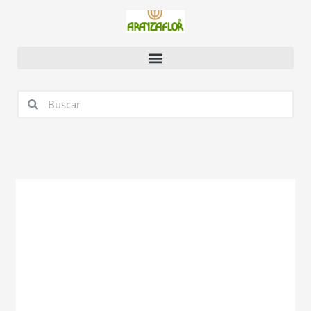
Ir
al
contenido
Buscar
Buscar
Black
elegance
cantidad