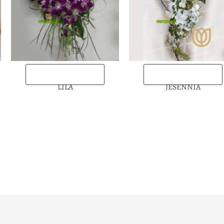
“Enviarlas ahora”
“Enviarlas ahora”
LILA
JESENNIA