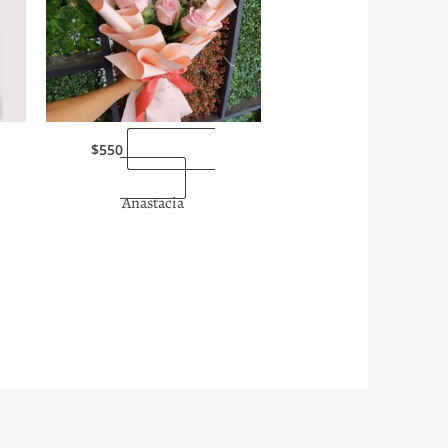
“Enviarlas
$
550
ahora”
Anastacia