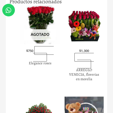
Productos relacionados
W
h
a
t
s
AGOTADO
a
p
p
“Enviarlas
$
750
$
1,300
ahora”
“Enviarlas
Elegance roses
ahora”
ARREGLO
VENECIA, florerias
en morelia