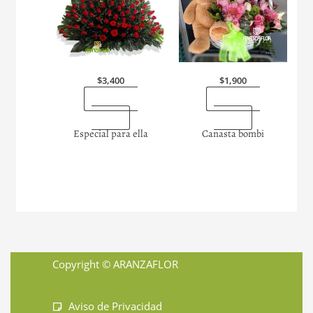
$
3,400
$
1,900
“Enviarlas
“Enviarlas
ahora”
ahora”
Especial para ella
Canasta bombi
Copyright © ARANZAFLOR
Aviso de Privacidad