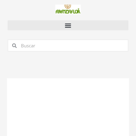
Ir
al
contenido
Buscar
Buscar
Cima
tulipan
cantidad