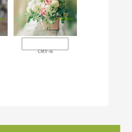
“Enviarlas ahora”
CMV-16