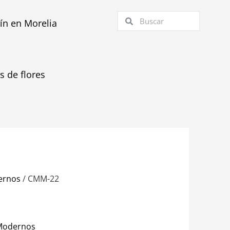
Buscar
Buscar
tín en Morelia
as de flores
ernos
/ CMM-22
Modernos