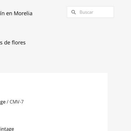
Buscar
Buscar
tín en Morelia
as de flores
age
/ CMV-7
intage