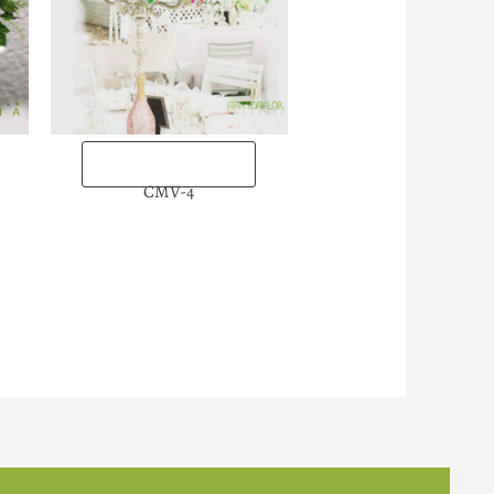
“Enviarlas ahora”
CMV-4