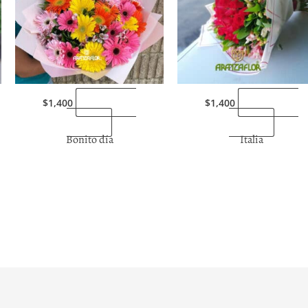
“Enviarlas
“Enviarlas
$
1,400
$
1,400
ahora”
ahora”
Bonito día
Italia