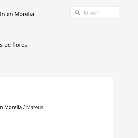
Buscar
Buscar
tín en Morelia
as de flores
en Morelia
/ Mateus