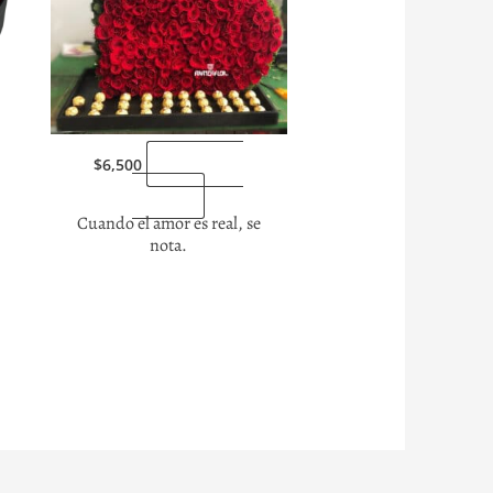
“Enviarlas
$
6,500
ahora”
Cuando el amor es real, se
nota.