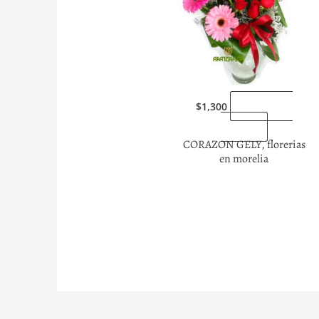
p
p
“Enviarlas
$
1,300
ahora”
CORAZON GELY, florerias
en morelia