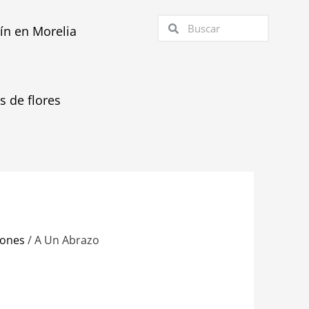
Buscar
Buscar
tín en Morelia
as de flores
zones
/ A Un Abrazo