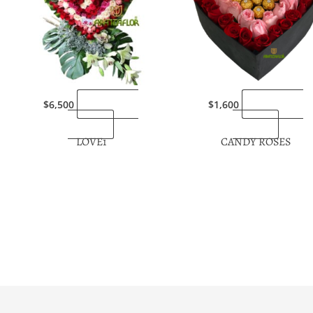
“Enviarlas
“Enviarlas
$
6,500
$
1,600
ahora”
ahora”
LOVE1
CANDY ROSES