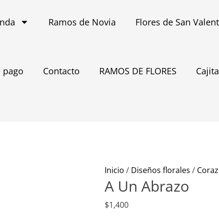
enda
Ramos de Novia
Flores de San Valen
 pago
Contacto
RAMOS DE FLORES
Cajit
A
Un
Abrazo
Inicio
/
Diseños florales
/
Cora
cantidad
A Un Abrazo
$
1,400