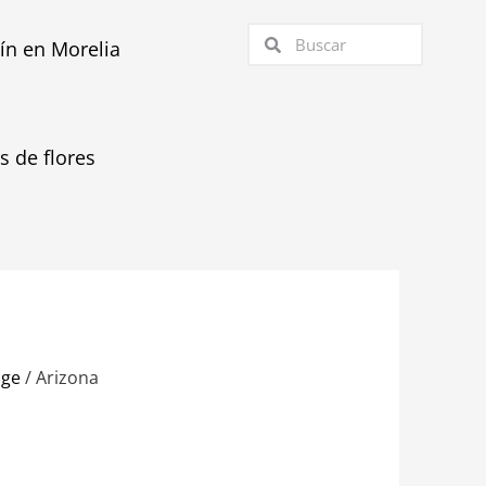
Buscar
Buscar
tín en Morelia
as de flores
age
/ Arizona