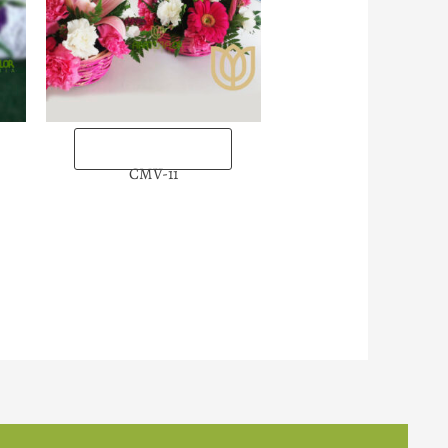
“Enviarlas ahora”
CMV-11