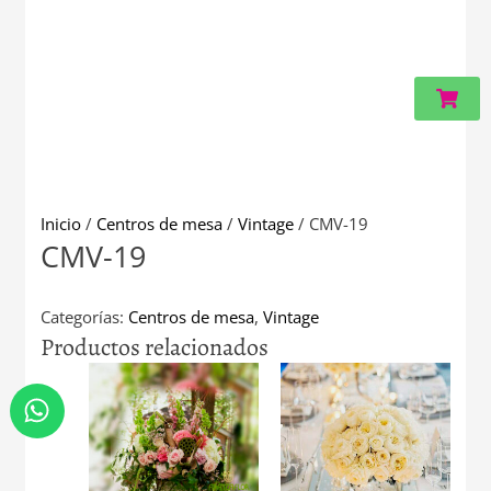
Carri
Inicio
/
Centros de mesa
/
Vintage
/ CMV-19
CMV-19
Categorías:
Centros de mesa
,
Vintage
Productos relacionados
W
h
a
t