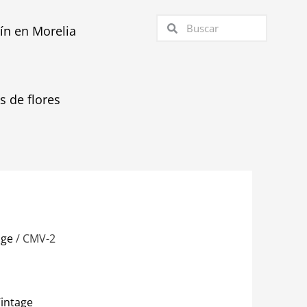
Buscar
Buscar
tín en Morelia
as de flores
age
/ CMV-2
intage