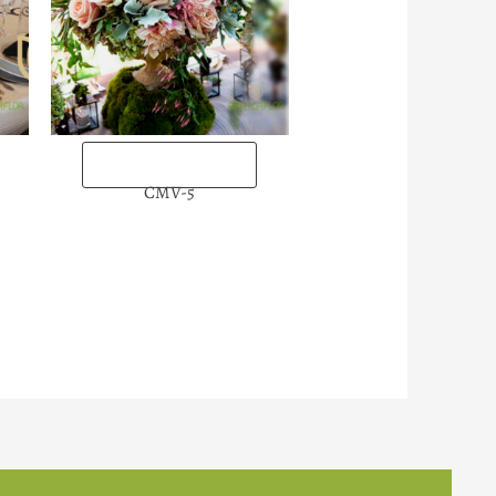
“Enviarlas ahora”
CMV-5