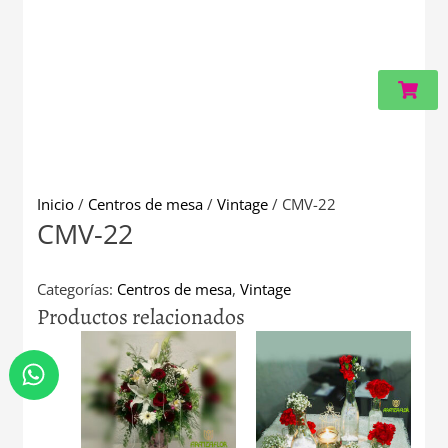
Carri
Inicio
/
Centros de mesa
/
Vintage
/ CMV-22
CMV-22
Categorías:
Centros de mesa
,
Vintage
Productos relacionados
W
h
a
t