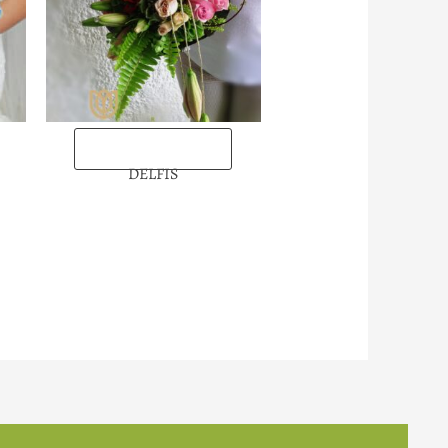
“Enviarlas ahora”
DELFIS