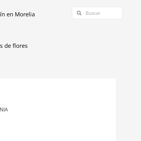
Buscar
Buscar
tín en Morelia
as de flores
NNIA