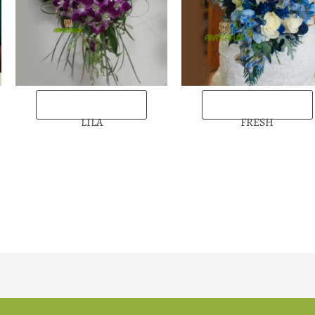
“Enviarlas ahora”
“Enviarlas ahora”
LILA
FRESH