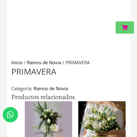
Carri
Inicio
/
Ramos de Novia
/ PRIMAVERA
PRIMAVERA
Categoría:
Ramos de Novia
Productos relacionados
W
h
a
t