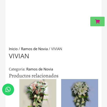
Carri
Inicio
/
Ramos de Novia
/ VIVIAN
VIVIAN
Categoría:
Ramos de Novia
Productos relacionados
W
h
a
t