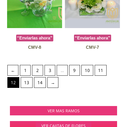
“Enviarlas ahora”
“Enviarlas ahora”
CMV-8
CMV-7
←
1
2
3
…
9
10
11
12
13
14
→
VER MAS RAMOS
VER CAJITAS DE FLORES